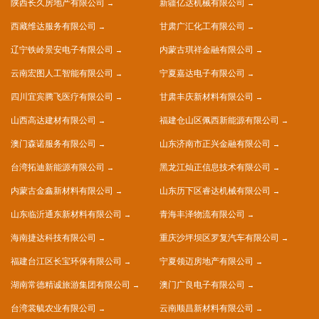
陕西长久房地产有限公司
新疆亿达机械有限公司
西藏维达服务有限公司
甘肃广汇化工有限公司
辽宁铁岭景安电子有限公司
内蒙古琪祥金融有限公司
云南宏图人工智能有限公司
宁夏嘉达电子有限公司
四川宜宾腾飞医疗有限公司
甘肃丰庆新材料有限公司
山西高达建材有限公司
福建仓山区佩西新能源有限公司
澳门森诺服务有限公司
山东济南市正兴金融有限公司
台湾拓迪新能源有限公司
黑龙江灿正信息技术有限公司
内蒙古金鑫新材料有限公司
山东历下区睿达机械有限公司
山东临沂通东新材料有限公司
青海丰泽物流有限公司
海南捷达科技有限公司
重庆沙坪坝区罗复汽车有限公司
福建台江区长宝环保有限公司
宁夏领迈房地产有限公司
湖南常德精诚旅游集团有限公司
澳门广良电子有限公司
台湾裳毓农业有限公司
云南顺昌新材料有限公司