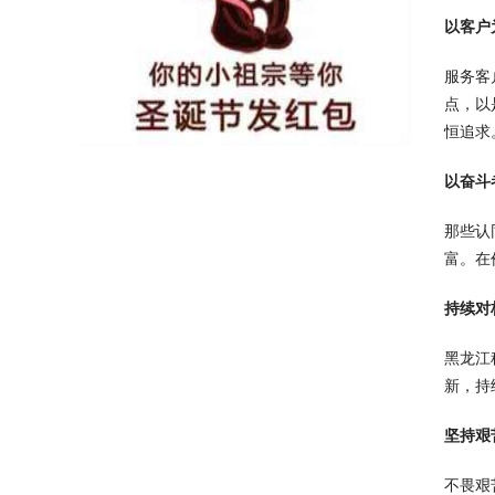
以客户
服务客
点，以
恒追求
以奋斗
那些认
富。在
持续对
黑龙江
新，持
坚持艰
不畏艰