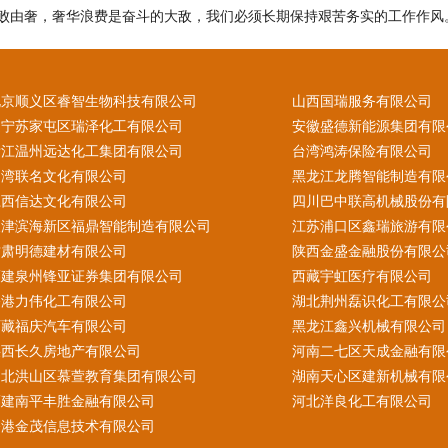
败由奢，奢华浪费是奋斗的大敌，我们必须长期保持艰苦务实的工作作风
北京顺义区睿智生物科技有限公司
山西国瑞服务有限公司
辽宁苏家屯区瑞泽化工有限公司
安徽盛德新能源集团有限
浙江温州远达化工集团有限公司
台湾鸿涛保险有限公司
台湾联名文化有限公司
黑龙江龙腾智能制造有限
江西信达文化有限公司
四川巴中联高机械股份有
天津滨海新区福鼎智能制造有限公司
江苏浦口区鑫瑞旅游有限
甘肃明德建材有限公司
陕西金盛金融股份有限公
福建泉州锋亚证券集团有限公司
西藏宇虹医疗有限公司
香港力伟化工有限公司
湖北荆州磊识化工有限公
西藏福庆汽车有限公司
黑龙江鑫兴机械有限公司
陕西长久房地产有限公司
河南二七区天成金融有限
湖北洪山区慕萱教育集团有限公司
湖南天心区建新机械有限
福建南平丰胜金融有限公司
河北洋良化工有限公司
香港金茂信息技术有限公司